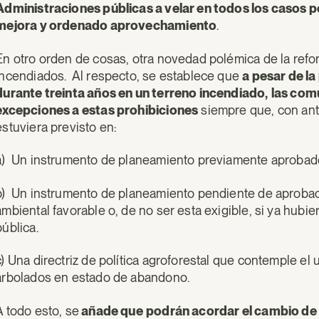
Administraciones públicas a velar en todos los casos p
mejora y ordenado aprovechamiento
.
En otro orden de cosas, otra novedad polémica de la refor
incendiados. Al respecto, se establece que
a pesar de l
durante treinta años en un terreno incendiado,
las com
excepciones a estas prohibiciones
siempre que, con ante
estuviera previsto en:
a) Un instrumento de planeamiento previamente aprobad
b) Un instrumento de planeamiento pendiente de aprobaci
ambiental favorable o, de no ser esta exigible, si ya hubie
pública.
c) Una directriz de política agroforestal que contemple e
arbolados en estado de abandono.
A todo esto, se
añade que
podrán acordar el cambio de