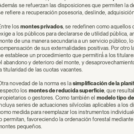
Además se refuerzan las disposiciones que permiten la de
se refiere a recuperación posesoria, deslinde, adquisición
Entre los
montes privados
, se redefinen como aquellos
exige a los públicos para declararse de utilidad pública, a
monte de una manera secundaria a un servicio público, lo q
compensación de sus externalidades positivas. Por otro 
se establece un procedimiento que permitirá́ a los titular
el abandono y deterioro del monte, y desaprovechamiento 
la titularidad de las cuotas vacantes.
Otra novedad de la norma es la
simplificación de la plani
respecto los
montes de reducida superficie
, que result
propietarios o gestores. Como también el
modelo tipo de
incluya series de actuaciones silvícolas aplicables a los d
como medida para reemplazar los instrumentos individua
lo permitan, favoreciendo la ordenación forestal mediante
montes pequeños.