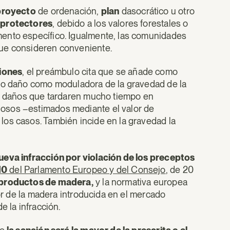
proyecto
de ordenación,
plan
dasocrático u otro
 protectores
, debido a los valores forestales o
ento específico. Igualmente, las comunidades
que consideren conveniente.
ciones
, el preámbulo cita que se añade como
cho daño como moduladora de la gravedad de la
an daños que tardaren mucho tiempo en
iosos –estimados mediante el valor de
los casos. También incide en la gravedad la
ueva infracción por violación de los preceptos
10
del Parlamento Europeo y del Consejo
, de 20
s productos de madera,
y la normativa europea
lor de la madera introducida en el mercado
 la infracción.