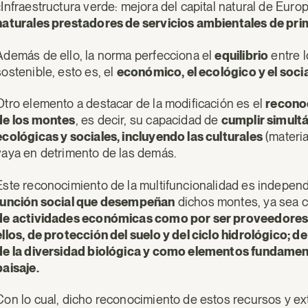
«Infraestructura verde: mejora del capital natural de Euro
naturales prestadores de servicios ambientales de pr
Además de ello, la norma perfecciona el
equilibrio
entre 
sostenible, esto es, el
económico, el ecológico y el soci
Otro elemento a destacar de la modificación es el
reconoc
de los montes
, es decir, su capacidad de
cumplir simult
ecológicas y sociales, incluyendo las culturales
(materia
vaya en detrimento de las demás.
Este reconocimiento de la multifuncionalidad es independie
función social que desempeñan
dichos montes, ya sea
de actividades económicas como por ser proveedores de
ellos, de protección del suelo y del ciclo hidrológico; 
de la diversidad biológica y como elementos fundament
paisaje.
Con lo cual, dicho reconocimiento de estos recursos y ex