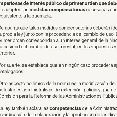
imperiosas de interés público de primer orden que deb
se adopten las
medidas compensatorias
necesarias que 
equivalente a la quemada.
Se apunta que tales medidas compensatorias deberán iden
la propia ley junto con la procedencia del cambio de uso
primer orden correspondan a un interés general de la Nació
necesidad del cambio de uso forestal, en los supuestos y 
anterior.
Por suerte, se establece que en ningún caso procederá́ 
catalogados.
Otro aspecto polémico de la norma es la modificación del 
potestades administrativas de extensión, policía y guarde
Comisión para la Reforma de las Administraciones Pública
La ley también aclara las
competencias
de la Administra
coordinación de la elaboración y la aprobación de las dire