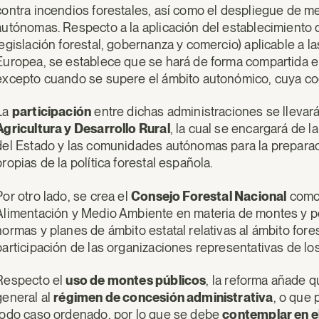
contra incendios forestales, así como el despliegue de 
autónomas. Respecto a la aplicación del establecimiento 
legislación forestal, gobernanza y comercio) aplicable a
Europea, se establece que se hará de forma compartida en
excepto cuando se supere el ámbito autonómico, cuya coo
La
participación
entre dichas administraciones se llevar
Agricultura y Desarrollo Rural
, la cual se encargará de 
del Estado y las comunidades autónomas para la preparaci
propias de la política forestal española.
Por otro lado, se crea el
Consejo Forestal Nacional
como 
Alimentación y Medio Ambiente en materia de montes y polít
normas y planes de ámbito estatal relativas al ámbito fores
participación de las organizaciones representativas de lo
Respecto el
uso de montes públicos
, la reforma añade 
general al
régimen de concesión administrativa
, o que
todo caso ordenado, por lo que se debe
contemplar en el