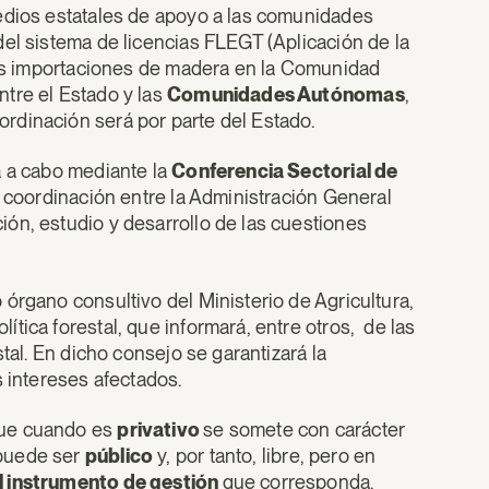
medios estatales de apoyo a las comunidades
del sistema de licencias FLEGT (Aplicación de la
 las importaciones de madera en la Comunidad
tre el Estado y las
Comunidades Autónomas
,
rdinación será por parte del Estado.
á a cabo mediante la
Conferencia Sectorial de
la coordinación entre la Administración General
ón, estudio y desarrollo de las cuestiones
órgano consultivo del Ministerio de Agricultura,
ica forestal, que informará, entre otros, de las
tal. En dicho consejo se garantizará la
s intereses afectados.
que cuando es
privativo
se somete con carácter
 puede ser
pú
blico
y, por tanto, libre, pero en
 instrumento de gestión
que corresponda.