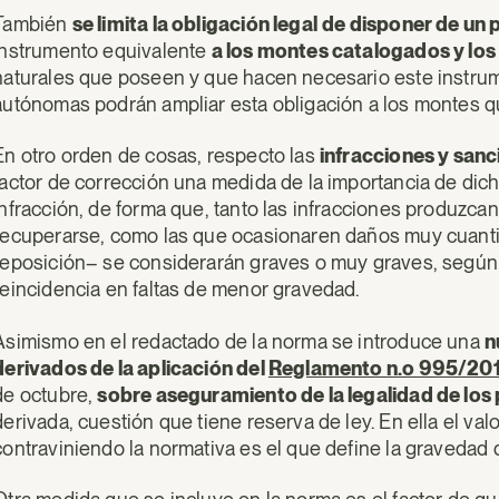
También
se limita la obligación legal
de disponer de un 
instrumento equivalente
a los montes catalogados y los
naturales que poseen y que hacen necesario este instrum
autónomas podrán ampliar esta obligación a los montes 
En otro orden de cosas, respecto las
infracciones y san
factor de corrección una medida de la importancia de di
infracción, de forma que, tanto las infracciones produzc
recuperarse, como las que ocasionaren daños muy cuant
reposición– se considerarán graves o muy graves, según 
reincidencia en faltas de menor gravedad.
Asimismo en el redactado de la norma se introduce una
n
derivados de la aplicación del
Reglamento n.o 995/20
de octubre,
sobre aseguramiento de la legalidad de lo
derivada, cuestión que tiene reserva de ley. En ella el va
contraviniendo la normativa es el que define la gravedad de