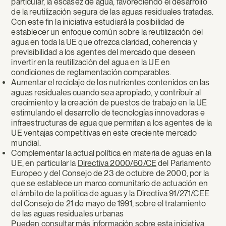
particular, la escasez de agua, favoreciendo el desarrollo
de la reutilización segura de las aguas residuales tratadas.
Con este fin la iniciativa estudiará la posibilidad de
establecer un enfoque común sobre la reutilización del
agua en toda la UE que ofrezca claridad, coherencia y
previsibilidad a los agentes del mercado que deseen
invertir en la reutilización del agua en la UE en
condiciones de reglamentación comparables.
Aumentar el reciclaje de los nutrientes contenidos en las
aguas residuales cuando sea apropiado, y contribuir al
crecimiento y la creación de puestos de trabajo en la UE
estimulando el desarrollo de tecnologías innovadoras e
infraestructuras de agua que permitan a los agentes de la
UE ventajas competitivas en este creciente mercado
mundial.
Complementar la actual política en materia de aguas en la
UE, en particular la
Directiva 2000/60/CE
del Parlamento
Europeo y del Consejo de 23 de octubre de 2000, por la
que se establece un marco comunitario de actuación en
el ámbito de la política de aguas y la
Directiva 91/271/CEE
del Consejo de 21 de mayo de 1991, sobre el tratamiento
de las aguas residuales urbanas
Pueden consultar más información sobre esta iniciativa