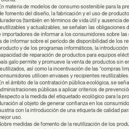
En materia de modelos de consumo sostenible para la pre
de fomento del diseño, la fabricación y el uso de product
duraderos (también en términos de vida útil y ausencia d
reutilizables y actualizables, se señalan las obligacione
e importadores de informar a los consumidores sobre las 
la de informar sobre el período de disponibilidad de los 
producto y de los programas informáticos; la introducción
capacidad de reparación de productos para equipos eléctri
país galo permite y promueve la venta de productos sin 
reutilizados, así como la incentivación de las “compras li
consumidores utilicen envases y recipientes reutilizables
En el ámbito de la contratación pública ecológica, se señala
administraciones públicas a aplicar criterios de prevención
Respecto a la medida del etiquetado ecológico para la p
duración al objeto de generar confianza en los consumidor
Austria con la introducción de una etiqueta de calidad para 
mejor uso.
Sobre medidas de fomento de la reutilización de los prod