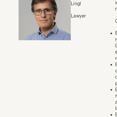
Lingl
Lawyer