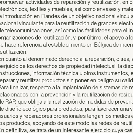
promuevan actividades de reparación y reutilización, en pa
electrónicos, textiles y muebles, así como envases y mate
la introducción en Flandes de un objetivo nacional vincula
nacional vinculante para la reutilización de grandes ele
de telecomunicaciones, así como las facilidades para el 
organizaciones de reutilización, y, por último, el apoyo a 
se hace referencia al establecimiento en Bélgica de incen
reutilización.
En cuanto al denominado derecho a la reparación, o sea,
perjuicio de los derechos de propiedad intelectual, la di
instrucciones, información técnica u otros instrumentos,
reparar y reutilizar productos sin poner en peligro su cal
Para finalizar, respecto a la implantación de sistemas de
relacionados con la prevención y la reutilización de residu
de RAP, que obliga a la realización de medidas de preven
de diseño ecológico para productos, para favorecer una vi
usuarios y reparadores profesionales tengan los medios e
los productos, apoyando de este modo las redes de reutili
En definitiva, se trata de un interesante ejercicio cuya ca