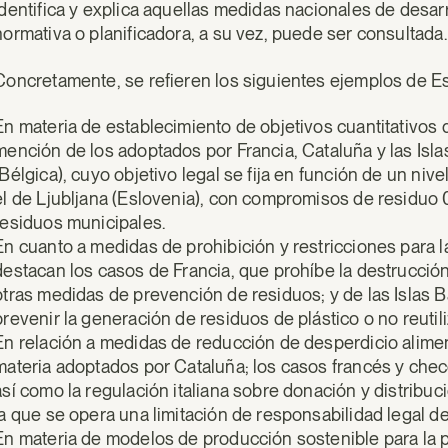
identifica y explica aquellas medidas nacionales de desarr
normativa o planificadora, a su vez, puede ser consultada.
Concretamente, se refieren los siguientes ejemplos de E
En materia de establecimiento de objetivos cuantitativos
mención de los adoptados por Francia, Cataluña y las Isl
(Bélgica), cuyo objetivo legal se fija en función de un ni
el de Ljubljana (Eslovenia), con compromisos de residuo 
residuos municipales.
En cuanto a medidas de prohibición y restricciones para l
destacan los casos de Francia, que prohíbe la destrucció
otras medidas de prevención de residuos; y de las Islas 
prevenir la generación de residuos de plástico o no reutili
En relación a medidas de reducción de desperdicio aliment
materia adoptados por Cataluña; los casos francés y checo
así como la regulación italiana sobre donación y distribu
la que se opera una limitación de responsabilidad legal d
En materia de modelos de producción sostenible para la