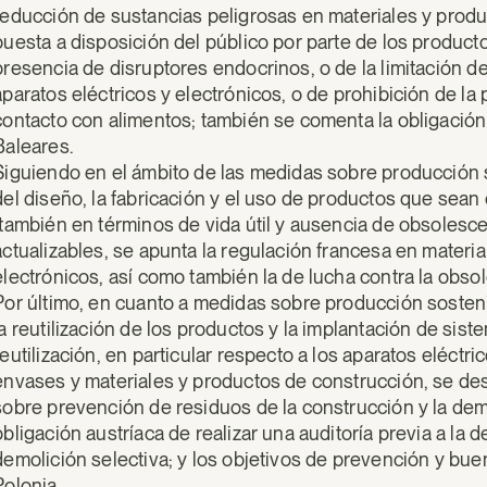
reducción de sustancias peligrosas en materiales y produc
puesta a disposición del público por parte de los product
presencia de disruptores endocrinos, o de la limitación d
aparatos eléctricos y electrónicos, o de prohibición de l
contacto con alimentos; también se comenta la obligación
Baleares.
Siguiendo en el ámbito de las medidas sobre producción so
del diseño, la fabricación y el uso de productos que sean
(también en términos de vida útil y ausencia de obsolesce
actualizables, se apunta la regulación francesa en materi
electrónicos, así como también la de lucha contra la obs
Por último, en cuanto a medidas sobre producción sosten
la reutilización de los productos y la implantación de si
reutilización, en particular respecto a los aparatos eléctri
envases y materiales y productos de construcción, se des
sobre prevención de residuos de la construcción y la demo
obligación austríaca de realizar una auditoría previa a la 
demolición selectiva; y los objetivos de prevención y bu
Polonia.