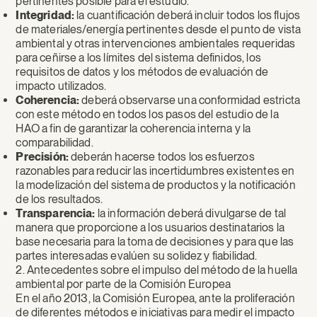
pertinentes posible para el estudio.
Integridad:
la cuantificación deberá incluir todos los flujos
de materiales/energía pertinentes desde el punto de vista
ambiental y otras intervenciones ambientales requeridas
para ceñirse a los límites del sistema definidos, los
requisitos de datos y los métodos de evaluación de
impacto utilizados.
Coherencia:
deberá observarse una conformidad estricta
con este método en todos los pasos del estudio de la
HAO a fin de garantizar la coherencia interna y la
comparabilidad.
Precisión:
deberán hacerse todos los esfuerzos
razonables para reducir las incertidumbres existentes en
la modelización del sistema de productos y la notificación
de los resultados.
Transparencia:
la información deberá divulgarse de tal
manera que proporcione a los usuarios destinatarios la
base necesaria para la toma de decisiones y para que las
partes interesadas evalúen su solidez y fiabilidad.
2. Antecedentes sobre el impulso del método de la huella
ambiental por parte de la Comisión Europea
En el año 2013, la Comisión Europea, ante la proliferación
de diferentes métodos e iniciativas para medir el impacto