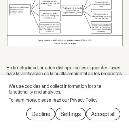
En la actualidad, pueden distinguirse las siguientes fases
para la verificación de la huella ambiental de los productos
y organizaciones:
We use cookies and collect information for site
Fase de definición de los objetivos y alcance del
functionality and analytics.
estudio:
se definen los fines del estudio, a saber, la
To learn more, please read our
Privacy Policy
aplicación prevista, las razones para realizar el estudio y el
público destinatario. En la fase de definición del alcance,
Decline
Settings
Accept all
se toman las principales elecciones metodológicas, por
ejemplo, la definición exacta de la unidad de notificación,
la identificación de los límites del sistema, la selección de