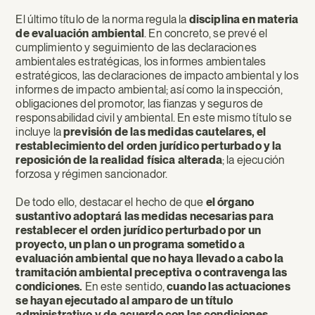
El último título de la norma regula la
disciplina en materia
de evaluación ambiental
. En concreto, se prevé el
cumplimiento y seguimiento de las declaraciones
ambientales estratégicas, los informes ambientales
estratégicos, las declaraciones de impacto ambiental y los
informes de impacto ambiental; así como la inspección,
obligaciones del promotor, las fianzas y seguros de
responsabilidad civil y ambiental. En este mismo título se
incluye la
previsión de las medidas cautelares, el
restablecimiento del orden jurídico perturbado y la
reposición de la realidad física alterada
; la ejecución
forzosa y régimen sancionador.
De todo ello, destacar el hecho de que
el órgano
sustantivo adoptará las medidas necesarias para
restablecer el orden jurídico perturbado por un
proyecto, un plan o un programa sometido a
evaluación ambiental que no haya llevado a cabo la
tramitación ambiental preceptiva o contravenga las
condiciones.
En este sentido,
cuando las actuaciones
se hayan ejecutado al amparo de un título
administrativo y de acuerdo con las condiciones