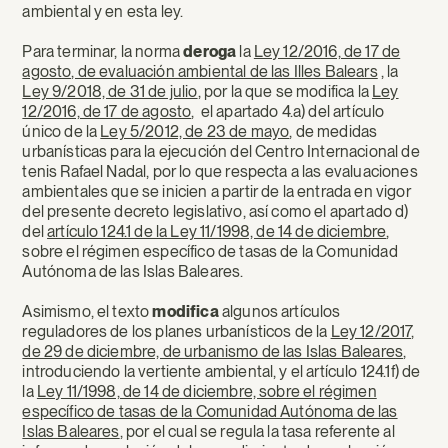
ambiental y en esta ley.
Para terminar, la norma
deroga
la
Ley 12/2016, de 17 de
agosto, de evaluación ambiental de las Illes Balears
, la
Ley 9/2018, de 31 de julio
, por la que se modifica la
Ley
12/2016, de 17 de agosto
, el apartado 4.a) del artículo
único de la
Ley 5/2012, de 23 de mayo
, de medidas
urbanísticas para la ejecución del Centro Internacional de
tenis Rafael Nadal, por lo que respecta a las evaluaciones
ambientales que se inicien a partir de la entrada en vigor
del presente decreto legislativo, así como el apartado d)
del
artículo 124.1 de la Ley 11/1998, de 14 de diciembre
,
sobre el régimen específico de tasas de la Comunidad
Autónoma de las Islas Baleares.
Asimismo, el texto
modifica
algunos artículos
reguladores de los planes urbanísticos de la
Ley 12/2017,
de 29 de diciembre, de urbanismo de las Islas Baleares
,
introduciendo la vertiente ambiental, y el artículo 124.1f) de
la
Ley 11/1998, de 14 de diciembre, sobre el régimen
específico de tasas de la Comunidad Autónoma de las
Islas Baleares
, por el cual se regula la tasa referente al