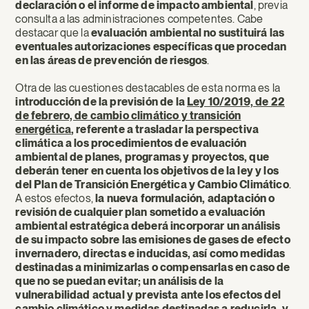
declaración o el informe de impacto ambiental
, previa
consulta a las administraciones competentes. Cabe
destacar que la
evaluación ambiental no sustituirá las
eventuales autorizaciones específicas que procedan
en las áreas de prevención de riesgos
.
Otra de las cuestiones destacables de esta norma es la
introducción de la previsión de la
Ley 10/2019, de 22
de febrero, de cambio climático y transición
energética
, referente a trasladar la perspectiva
climática a los procedimientos de evaluación
ambiental de planes, programas y proyectos, que
deberán tener en cuenta los objetivos de la ley y los
del Plan de Transición Energética y Cambio Climático
.
A estos efectos,
la nueva formulación, adaptación o
revisión de cualquier plan sometido a evaluación
ambiental estratégica deberá incorporar un análisis
de su impacto sobre las emisiones de gases de efecto
invernadero, directas e inducidas, así como medidas
destinadas a minimizarlas o compensarlas en caso de
que no se puedan evitar; un análisis de la
vulnerabilidad actual y prevista ante los efectos del
cambio climático y medidas destinadas a reducirla, y