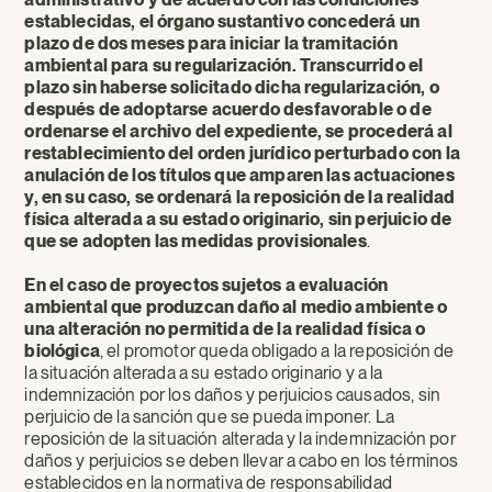
establecidas, el órgano sustantivo concederá un
plazo de dos meses para iniciar la tramitación
ambiental para su regularización.
Transcurrido el
plazo sin haberse solicitado dicha regularización, o
después de adoptarse acuerdo desfavorable o de
ordenarse el archivo del expediente, se procederá al
restablecimiento del orden jurídico perturbado con la
anulación de los títulos que amparen las actuaciones
y, en su caso, se ordenará la reposición de la realidad
física alterada a su estado originario, sin perjuicio de
que se adopten las medidas provisionales
.
En el caso de proyectos sujetos a evaluación
ambiental que produzcan daño al medio ambiente o
una alteración no permitida de la realidad física o
biológica
, el promotor queda obligado a la reposición de
la situación alterada a su estado originario y a la
indemnización por los daños y perjuicios causados, sin
perjuicio de la sanción que se pueda imponer. La
reposición de la situación alterada y la indemnización por
daños y perjuicios se deben llevar a cabo en los términos
establecidos en la normativa de responsabilidad