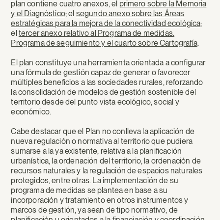
plan contiene cuatro anexos, el
primero sobre la Memoria
y el Diagnóstico
; el
segundo anexo sobre las Áreas
estratégicas para la mejora de la conectividad ecológica
;
el
tercer anexo relativo al Programa de medidas.
Programa de seguimiento y el cuarto sobre Cartografía
.
El plan constituye una herramienta orientada a configurar
una fórmula de gestión capaz de generar o favorecer
múltiples beneficios a las sociedades rurales, reforzando
la consolidación de modelos de gestión sostenible del
territorio desde del punto vista ecológico, social y
económico.
Cabe destacar que el Plan no conlleva la aplicación de
nueva regulación o normativa al territorio que pudiera
sumarse a la ya existente, relativa a la planificación
urbanística, la ordenación del territorio, la ordenación de
recursos naturales y la regulación de espacios naturales
protegidos, entre otras. La implementación de su
programa de medidas se plantea en base a su
incorporación y tratamiento en otros instrumentos y
marcos de gestión, ya sean de tipo normativo, de
planificación u orientados a la financiación y coordinación