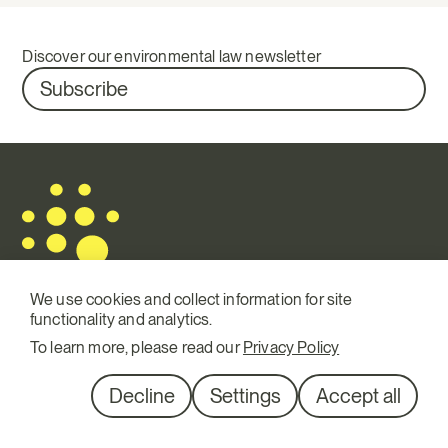
Discover our environmental law newsletter
Subscribe
We use cookies and collect information for site
functionality and analytics.
To learn more, please read our
Privacy Policy
Mail.
info@terraqui.com
Tel.
+34 934 146 307
Decline
Settings
Accept all
SM
Linkedin
Diagonal 527, 1º 1ª