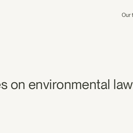
Our 
tes on environmental la