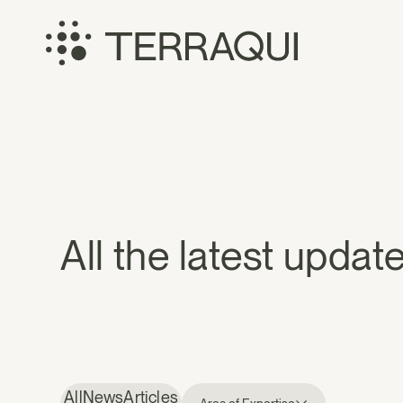
Skip
to
content
Terraqui
News
All the latest upda
All
News
Articles