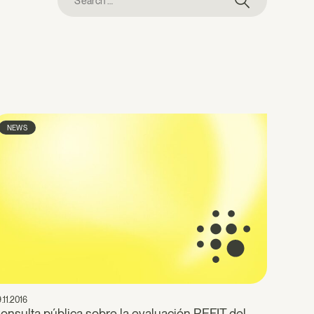
for:
NEWS
.11.2016
onsulta pública sobre la evaluación REFIT del