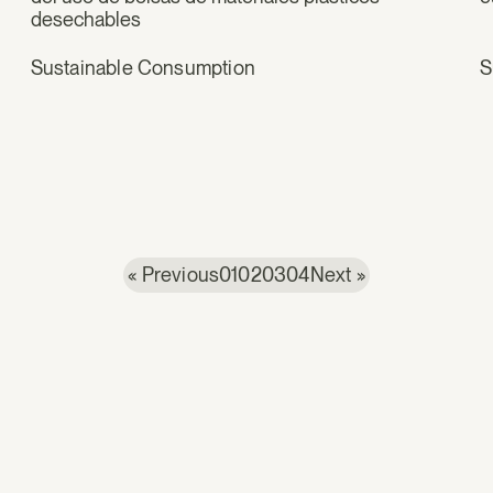
desechables
Sustainable Consumption
S
« Previous
01
02
03
04
Next »