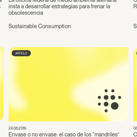
s
insta a desarrollar estrategias para frenar la
R
obsolescencia
Sustainable Consumption
S
ARTICLE
24.08.2016
08
Envase o no envase: el caso de los “mandriles”
C