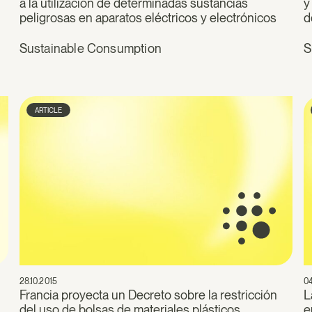
a la utilización de determinadas sustancias
y
peligrosas en aparatos eléctricos y electrónicos
d
Sustainable Consumption
S
ARTICLE
28.10.2015
04
Francia proyecta un Decreto sobre la restricción
L
del uso de bolsas de materiales plásticos
e