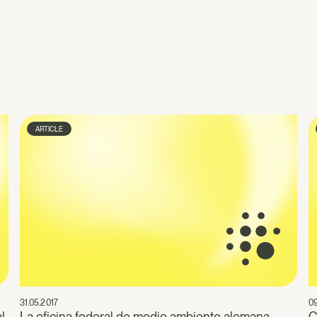
ARTICLE
31.05.2017
09
l
La oficina federal de medio ambiente alemana
C