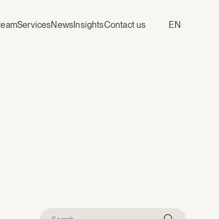
team
Services
News
Insights
Contact us
EN
w
Search