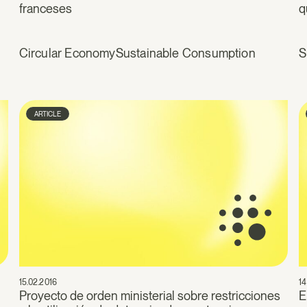
franceses
q
Circular Economy
Sustainable Consumption
S
ARTICLE
15.02.2016
14
Proyecto de orden ministerial sobre restricciones
E