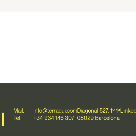
Mail.
info@terraqui.com
Diagonal 527, 1º 1ª
Linked
Tel.
+34 934 146 307
08029 Barcelona